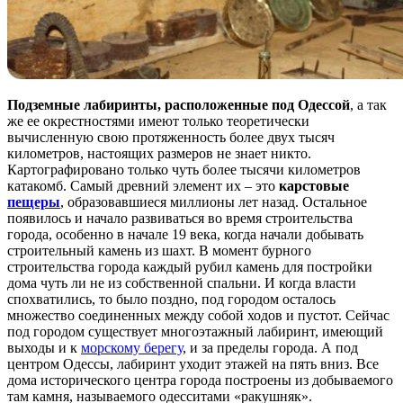
Подземные лабиринты, расположенные под Одессой
, а так
же ее окрестностями имеют только теоретически
вычисленную свою протяженность более двух тысяч
километров, настоящих размеров не знает никто.
Картографировано только чуть более тысячи километров
катакомб. Самый древний элемент их – это
карстовые
пещеры
, образовавшиеся миллионы лет назад. Остальное
появилось и начало развиваться во время строительства
города, особенно в начале 19 века, когда начали добывать
строительный камень из шахт. В момент бурного
строительства города каждый рубил камень для постройки
дома чуть ли не из собственной спальни. И когда власти
спохватились, то было поздно, под городом осталось
множество соединенных между собой ходов и пустот. Сейчас
под городом существует многоэтажный лабиринт, имеющий
выходы и к
морскому берегу
, и за пределы города. А под
центром Одессы, лабиринт уходит этажей на пять вниз. Все
дома исторического центра города построены из добываемого
там камня, называемого одесситами «ракушняк».