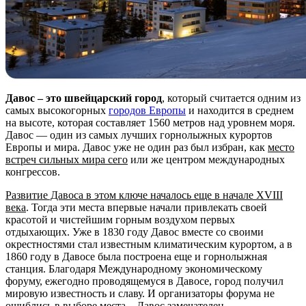
Давос – это швейцарский город
, который считается одним из
самых высокогорных
городов Европы
и находится в среднем
на высоте, которая составляет 1560 метров над уровнем моря.
Давос — один из самых лучших горнолыжных курортов
Европы и мира. Давос уже не один раз был избран, как
место
встреч сильных мира сего
или же центром международных
конгрессов.
Развитие Давоса в этом ключе началось еще в начале XVIII
века
. Тогда эти места впервые начали привлекать своей
красотой и чистейшим горным воздухом первых
отдыхающих. Уже в 1830 году Давос вместе со своими
окрестностями стал известным климатическим курортом, а в
1860 году в Давосе была построена еще и горнолыжная
станция. Благодаря Международному экономическому
форуму, ежегодно проводящемуся в Давосе, город получил
мировую известность и славу. И организаторы форума не
ошиблись в выборе места – Давос замечателен.