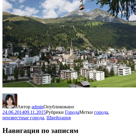
Автор
admin
Опубликовано
24.06.2014
09.11.2015
Рубрики
Города
Метки
города
,
неизвестные города
,
Швейцария
Навигация по записям