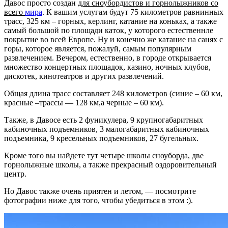
Давос просто создан
для сноубордистов и горнолыжников со
всего
мира
. К вашим услугам будут 75 километров равнинных
трасс, 325 км – горных, керлинг, катание на коньках, а также
самый большой по площади каток, у которого естественнле
покрытие во всей Европе. Ну и конечно же катание на санях с
горы, которое является, пожалуй, самым популярным
развлечением. Вечером, естественно, в городе открывается
множество концертных площадок, казино, ночных клубов,
дискотек, кинотеатров и других развлечений.
Общая длина трасс составляет 248 километров (синие – 60 км,
красные –трассы — 128 км,а черные – 60 км).
Также, в Давосе есть 2 фуникулера, 9 крупногабаритных
кабиночных подъемников, 3 малогабаритных кабиночных
подъемника, 9 кресельных подъемников, 27 бугельных.
Кроме того вы найдете тут четыре школы сноуборда, две
горнолыжные школы, а также прекрасный оздоровительный
центр.
Но Давос также очень приятен и летом, — посмотрите
фотографии ниже для того, чтобы убедиться в этом :).