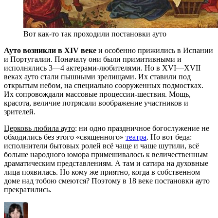
Вот как-то так проходили постановки ауто
Ауто возникли в XIV веке
и особенно прижились в Испании
и Португалии. Поначалу они были примитивными и
исполнялись 3—4 актерами-любителями. Но в XVI—XVII
веках ауто стали пышными зрелищами. Их ставили под
открытым небом, на специально сооруженных подмостках.
Их сопровождали массовые процессии-шествия. Мощь,
красота, величие потрясали воображение участников и
зрителей.
Церковь любила ауто
: ни одно праздничное богослужение не
обходились без этого «священного»
театра
. Но вот беда:
исполнители бытовых ролей всё чаще и чаще шутили, всё
больше народного юмора примешивалось к величественным
драматическим представлениям. А там и сатира на духовные
лица появилась. Но кому же приятно, когда в собственном
доме над тобою смеются? Поэтому в 18 веке постановки ауто
прекратились.