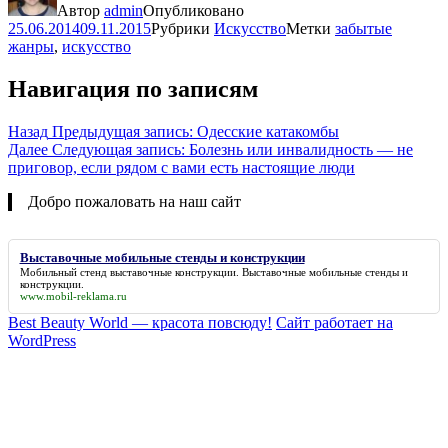
Автор
admin
Опубликовано
25.06.2014
09.11.2015
Рубрики
Искусство
Метки
забытые
жанры
,
искусство
Навигация по записям
Назад
Предыдущая запись:
Одесские катакомбы
Далее
Следующая запись:
Болезнь или инвалидность — не
приговор, если рядом с вами есть настоящие люди
Добро пожаловать на наш сайт
Выставочные мобильные стенды и конструкции
Мобильный стенд выставочные конструкции.
Выставочные мобильные стенды и
конструкции
.
www.mobil-reklama.ru
Best Beauty World — красота повсюду!
Сайт работает на
WordPress