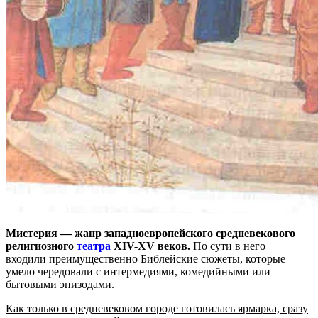
Мистерия — жанр западноевропейского средневекового
религиозного
театра
XIV-XV веков.
По сути в него
входили преимущественно Библейские сюжеты, которые
умело чередовали с интермедиями, комедийными или
бытовыми эпизодами.
Как только в средневековом городе готовилась ярмарка, сразу