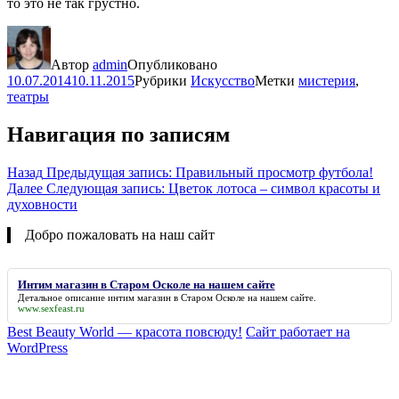
то это не так грустно.
Автор
admin
Опубликовано
10.07.2014
10.11.2015
Рубрики
Искусство
Метки
мистерия
,
театры
Навигация по записям
Назад
Предыдущая запись:
Правильный просмотр футбола!
Далее
Следующая запись:
Цветок лотоса – символ красоты и
духовности
Добро пожаловать на наш сайт
Интим магазин в Старом Осколе на нашем сайте
Детальное описание
интим магазин в Старом Осколе на нашем сайте
.
www.sexfeast.ru
Best Beauty World — красота повсюду!
Сайт работает на
WordPress