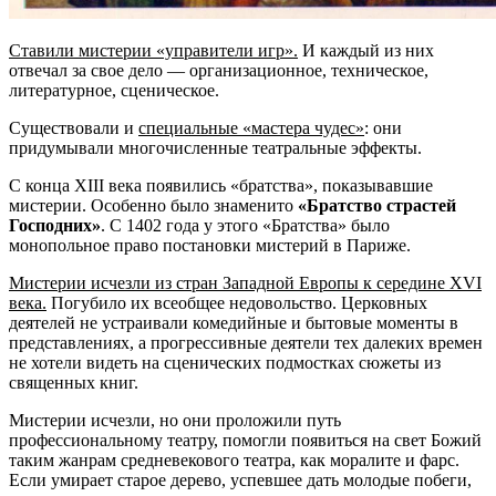
Ставили мистерии «управители игр».
И каждый из них
отвечал за свое дело — организационное, техническое,
литературное, сценическое.
Существовали и
специальные «мастера чудес»
: они
придумывали многочисленные театральные эффекты.
С конца XIII века появились «братства», показывавшие
мистерии. Особенно было знаменито
«Братство страстей
Господних»
. С 1402 года у этого «Братства» было
монопольное право постановки мистерий в Париже.
Мистерии исчезли из стран Западной Европы к середине XVI
века.
Погубило их всеобщее недовольство. Церковных
деятелей не устраивали комедийные и бытовые моменты в
представлениях, а прогрессивные деятели тех далеких времен
не хотели видеть на сценических подмостках сюжеты из
священных книг.
Мистерии исчезли, но они проложили путь
профессиональному театру, помогли появиться на свет Божий
таким жанрам средневекового театра, как моралите и фарс.
Если умирает старое дерево, успевшее дать молодые побеги,