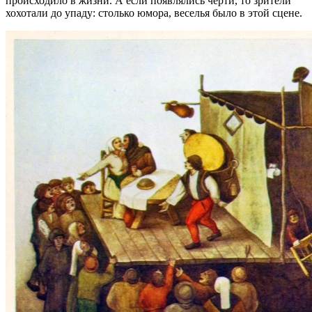
происходило в жизни. А если появлялись черти, то зрители
хохотали до упаду: столько юмора, веселья было в этой сцене.