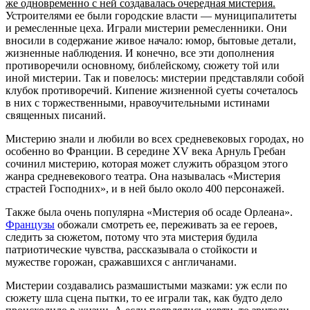
же одновременно с ней создавалась очередная мистерия.
Устроителями ее были городские власти — муниципалитеты
и ремесленные цеха. Играли мистерии ремесленники. Они
вносили в содержание живое начало: юмор, бытовые детали,
жизненные наблюдения. И конечно, все эти дополнения
противоречили основному, библейскому, сюжету той или
иной мистерии. Так и повелось: мистерии представляли собой
клубок противоречий. Кипение жизненной суеты сочеталось
в них с торжественными, нравоучительными истинами
священных писаний.
Мистерию знали и любили во всех средневековых городах, но
особенно во Франции. В середине XV века Арнуль Гребан
сочинил мистерию, которая может служить образцом этого
жанра средневекового театра. Она называлась «Мистерия
страстей Господних», и в ней было около 400 персонажей.
Также была очень популярна «Мистерия об осаде Орлеана».
Французы
обожали смотреть ее, переживать за ее героев,
следить за сюжетом, потому что эта мистерия будила
патриотические чувства, рассказывала о стойкости и
мужестве горожан, сражавшихся с англичанами.
Мистерии создавались размашистыми мазками: уж если по
сюжету шла сцена пытки, то ее играли так, как будто дело