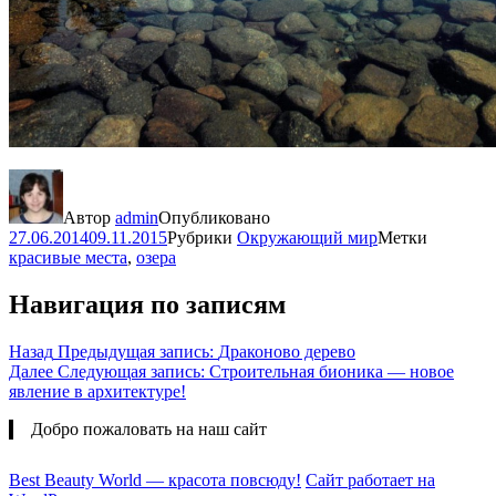
Автор
admin
Опубликовано
27.06.2014
09.11.2015
Рубрики
Окружающий мир
Метки
красивые места
,
озера
Навигация по записям
Назад
Предыдущая запись:
Драконово дерево
Далее
Следующая запись:
Строительная бионика — новое
явление в архитектуре!
Добро пожаловать на наш сайт
Best Beauty World — красота повсюду!
Сайт работает на