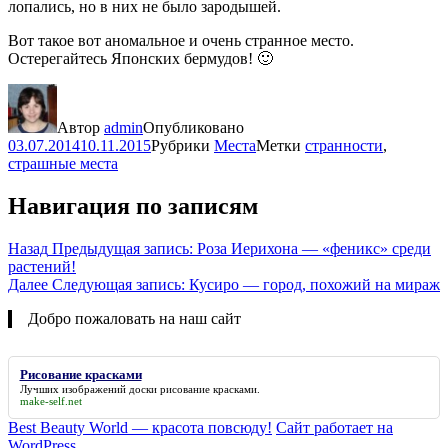
лопались, но в них не было зародышей.
Вот такое вот аномальное и очень странное место.
Остерегайтесь Японских бермудов! 🙂
Автор
admin
Опубликовано
03.07.2014
10.11.2015
Рубрики
Места
Метки
странности
,
страшные места
Навигация по записям
Назад
Предыдущая запись:
Роза Иерихона — «феникс» среди
растений!
Далее
Следующая запись:
Кусиро — город, похожий на мираж
Добро пожаловать на наш сайт
Рисование красками
Лучших изображений доски
рисование красками
.
make-self.net
Best Beauty World — красота повсюду!
Сайт работает на
WordPress