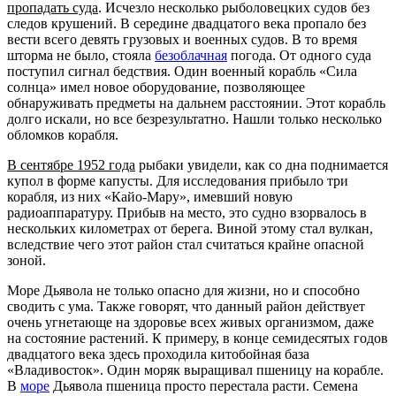
пропадать суда
. Исчезло несколько рыболовецких судов без
следов крушений. В середине двадцатого века пропало без
вести всего девять грузовых и военных судов. В то время
шторма не было, стояла
безоблачная
погода. От одного суда
поступил сигнал бедствия. Один военный корабль «Сила
солнца» имел новое оборудование, позволяющее
обнаруживать предметы на дальнем расстоянии. Этот корабль
долго искали, но все безрезультатно. Нашли только несколько
обломков корабля.
В сентябре 1952 года
рыбаки увидели, как со дна поднимается
купол в форме капусты. Для исследования прибыло три
корабля, из них «Кайо-Мару», имевший новую
радиоаппаратуру. Прибыв на место, это судно взорвалось в
нескольких километрах от берега. Виной этому стал вулкан,
вследствие чего этот район стал считаться крайне опасной
зоной.
Море Дьявола не только опасно для жизни, но и способно
сводить с ума. Также говорят, что данный район действует
очень угнетающе на здоровье всех живых организмом, даже
на состояние растений. К примеру, в конце семидесятых годов
двадцатого века здесь проходила китобойная база
«Владивосток». Один моряк выращивал пшеницу на корабле.
В
море
Дьявола пшеница просто перестала расти. Семена