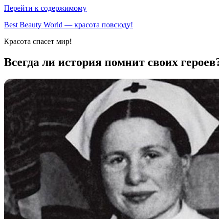
Перейти к содержимому
Best Beauty World — красота повсюду!
Красота спасет мир!
Всегда ли история помнит своих герое