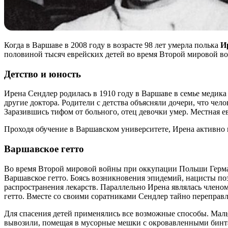
Когда в Варшаве в 2008 году в возрасте 98 лет умерла полька
И
половиной тысяч еврейских детей во время Второй мировой вой
Детство и юность
Ирена Сендлер родилась в 1910 году в Варшаве в семье медик
другие доктора. Родители с детства объясняли дочери, что чело
Заразившись тифом от больного, отец девочки умер. Местная е
Проходя обучение в Варшавском университете, Ирена активно 
Варшавское гетто
Во время Второй мировой войны при оккупации Польши Германи
Варшавское гетто. Боясь возникновения эпидемий, нацисты по
распространения лекарств. Параллельно Ирена являлась члено
гетто. Вместе со своими соратниками Сендлер тайно переправл
Для спасения детей применялись все возможные способы. Мал
вывозили, помещая в мусорные мешки с окровавленными бинта