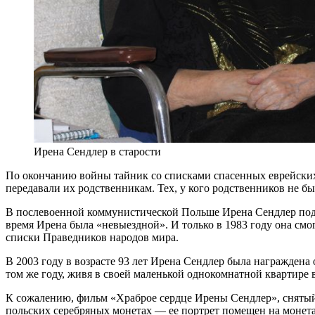
Ирена Сендлер в старости
По окончанию войны тайник со списками спасенных еврейских 
передавали их родственникам. Тех, у кого родственников не б
В послевоенной коммунистической Польше Ирена Сендлер подве
время Ирена была «невыездной». И только в 1983 году она смо
списки Праведников народов мира.
В 2003 году в возрасте 93 лет Ирена Сендлер была награжден
том же году, живя в своей маленькой однокомнатной квартире 
К сожалению, фильм «Храброе сердце Ирены Сендлер», снятый
польских серебряных монетах — ее портрет помещен на монет