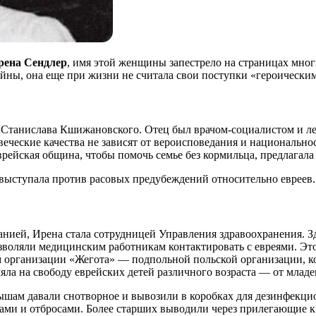
рена Сендлер
, имя этой женщины запестрело на страницах мног
ны, она еще при жизни не считала свои поступки «героическими»
а Станислава Кшижановского. Отец был врачом-социалистом и л
веческие качества не зависят от вероисповедания и национальнос
врейская община, чтобы помочь семье без кормильца, предлагал
выступала против расовых предубеждений относительно евреев.
ей, Ирена стала сотрудницей Управления здравоохранения. Зде
зволяли медицинским работникам контактировать с евреями. Эт
м организации «Жегота» — подпольной польской организации, ко
яла на свободу еврейских детей различного возраста — от младен
ышам давали снотворное и вывозили в коробках для дезинфекци
ми и отбросами. Более старших выводили через прилегающие к