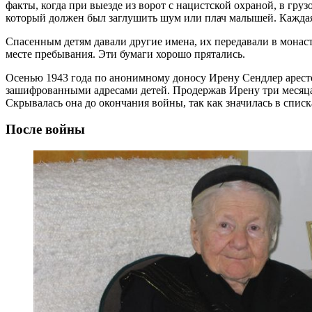
факты, когда при выезде из ворот с нацистской охраной, в гру
который должен был заглушить шум или плач малышей. Каждая
Спасенным детям давали другие имена, их передавали в монаст
месте пребывания. Эти бумаги хорошо прятались.
Осенью 1943 года по анонимному доносу Ирену Сендлер арестов
зашифрованными адресами детей. Продержав Ирену три месяца
Скрывалась она до окончания войны, так как значилась в спис
После войны