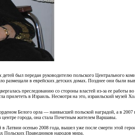
детей был передан руководителю польского Центрального комит
ыло размещали в еврейских детских домах. Позднее они были вы
ргалась преследованию со стороны властей из-за ее работы во
гла прилететь в Израиль. Несмотря на это, израильский музей Х
а орденом Белого орла — наивысшей польской наградой, а в 200
в центре города, она стала Почетным жителем Варшавы.
 в Латвии осенью 2008 года, вышел уже после смерти этой геро
ах Польских Праведников народов мира.