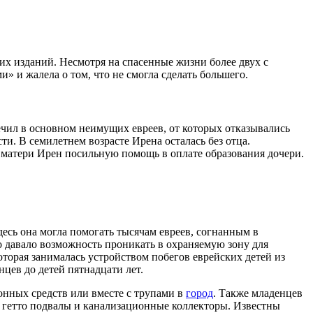
их изданий. Несмотря на спасенные жизни более двух с
 и жалела о том, что не смогла сделать большего.
ечил в основном неимущих евреев, от которых отказывались
ти. В семилетнем возрасте Ирена осталась без отца.
а матери Ирен посильную помощь в оплате образования дочери.
сь она могла помогать тысячам евреев, согнанным в
о давало возможность проникать в охраняемую зону для
торая занималась устройством побегов еврейских детей из
цев до детей пятнадцати лет.
онных средств или вместе с трупами в
город
. Также младенцев
 гетто подвалы и канализационные коллекторы. Известны