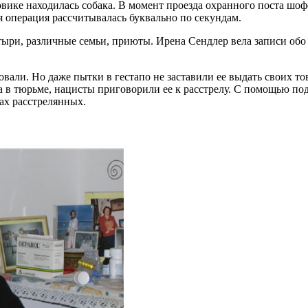
зовике находилась собака. В момент проезда охранного поста шоф
 операция рассчитывалась буквально по секундам.
ыри, различные семьи, приюты. Ирена Сендлер вела записи обо 
али. Но даже пытки в гестапо не заставили ее выдать своих то
 в тюрьме, нацисты приговорили ее к расстрелу. С помощью по
ках расстрелянных.