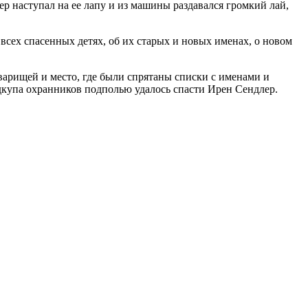
ер наступал на ее лапу и из машины раздавался громкий лай,
всех спасенных детях, об их старых и новых именах, о новом
варищей и место, где были спрятаны списки с именами и
дкупа охранников подполью удалось спасти Ирен Сендлер.