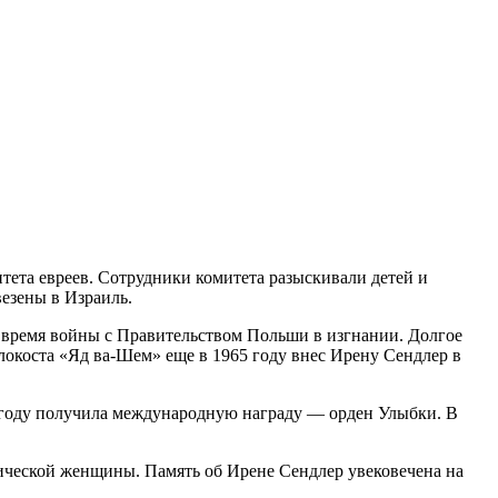
ета евреев. Сотрудники комитета разыскивали детей и
везены в Израиль.
 время войны с Правительством Польши в изгнании. Долгое
олокоста «Яд ва-Шем» еще в 1965 году внес Ирену Сендлер в
7 году получила международную награду — орден Улыбки. В
ической женщины. Память об Ирене Сендлер увековечена на