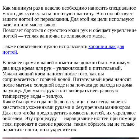
Как минимум раз в неделю необходимо наносить специальное
масло для кутикулы на ногтевую пластину. Это способствует
защите ногтей от пересыхания. Для этой же цели используют
вазелин или масло какао.
Помогает бороться с сухостью кожи рук и обещает укрепление
ногтей — теплая ванночка из оливкового масла.
Также обязательно нужно использовать
хороший лак для
ногтей
.
В зимнее время в вашей косметичке должно быть минимум
два вида крема для рук – увлажняющий и питательный.
Увлажняющий крем наносят после того, как вы
соприкасаетесь с горячей водой. Питательный крем наносят
после мытья в холодной воде и за полчаса до выхода из дома
на улицу. Для мытья рук стоит выбирать нейтральную
температуру воды – теплую.
Какое бы время года не было на улице, нам всегда хочется
хвастаться ухоженными руками и безупречным маникюром.
Для того чтобы предотвратить ломкость ногтей, их укрепляют
биогелем. Эту процедуру — наращивание ногтей при помощи
геля, проводят в салоне красоты, таким образом, вы не только
нарастите ногти, но и укрепите их.