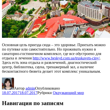
Основная цель приезда сюда – это здоровье. Приехать можно
по путевке или самостоятельно. Но проживать нужно в
санаторно-гостиничном комплексе, где все обустроено для
отдыха и лечения
http://www.beskyd.com.ua/truskavets-ciny/
.
Здесь есть зона отдыха и развлечений, диагностический
центр, библиотека, сауна, тренажерный зал, а наличие
бесконтактного бювета делает этот комплекс уникальным.
Автор
admin
Опубликовано
18.07.2017
18.07.2017
Рубрики
Окружающий мир
Навигация по записям