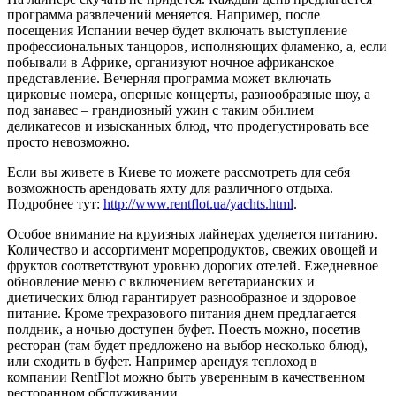
программа развлечений меняется. Например, после
посещения Испании вечер будет включать выступление
профессиональных танцоров, исполняющих фламенко, а, если
побывали в Африке, организуют ночное африканское
представление. Вечерняя программа может включать
цирковые номера, оперные концерты, разнообразные шоу, а
под занавес – грандиозный ужин с таким обилием
деликатесов и изысканных блюд, что продегустировать все
просто невозможно.
Если вы живете в Киеве то можете рассмотреть для себя
возможность арендовать яхту для различного отдыха.
Подробнее тут:
http://www.rentflot.ua/yachts.html
.
Особое внимание на круизных лайнерах уделяется питанию.
Количество и ассортимент морепродуктов, свежих овощей и
фруктов соответствуют уровню дорогих отелей. Ежедневное
обновление меню с включением вегетарианских и
диетических блюд гарантирует разнообразное и здоровое
питание. Кроме трехразового питания днем предлагается
полдник, а ночью доступен буфет. Поесть можно, посетив
ресторан (там будет предложено на выбор несколько блюд),
или сходить в буфет. Например арендуя теплоход в
компании RentFlot можно быть уверенным в качественном
ресторанном обслуживании.