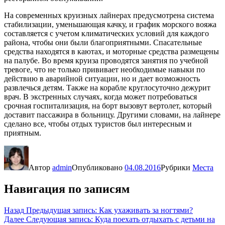
На современных круизных лайнерах предусмотрена система
стабилизации, уменьшающая качку, и график морского вояжа
составляется с учетом климатических условий для каждого
района, чтобы они были благоприятными. Спасательные
средства находятся в каютах, и моторные средства размещены
на палубе. Во время круиза проводятся занятия по учебной
тревоге, что не только прививает необходимые навыки по
действию в аварийной ситуации, но и дает возможность
развлечься детям. Также на корабле круглосуточно дежурит
врач. В экстренных случаях, когда может потребоваться
срочная госпитализация, на борт вызовут вертолет, который
доставит пассажира в больницу. Другими словами, на лайнере
сделано все, чтобы отдых туристов был интересным и
приятным.
Автор
admin
Опубликовано
04.08.2016
Рубрики
Места
Навигация по записям
Назад
Предыдущая запись:
Как ухаживать за ногтями?
Далее
Следующая запись:
Куда поехать отдыхать с детьми на