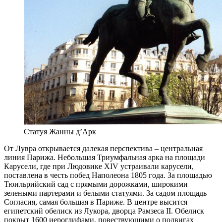
Статуя Жанны д’Арк
От Лувра открывается далекая перспектива – центральная
линия Парижа. Небольшая Триумфальная арка на площади
Карусели, где при Людовике XIV устраивали карусели,
поставлена в честь побед Наполеона 1805 года. За площадью
Тюильрийский сад с прямыми дорожками, широкими
зелеными партерами и белыми статуями. За садом площадь
Согласия, самая большая в Париже. В центре высится
египетский обелиск из Лукора, дворца Рамзеса II. Обелиск
покрыт 1600 иероглифами, повествующими о подвигах