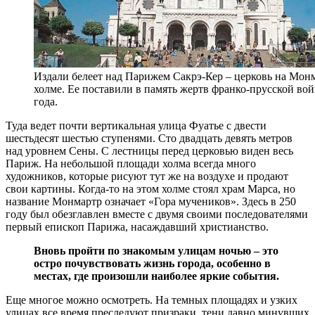
Издали белеет над Парижем Сакрэ-Кер – церковь на Мон
холме. Ее поставили в память жертв франко-прусской во
года.
Туда ведет почти вертикальная улица Фуатье с двести
шестьдесят шестью ступенями. Сто двадцать девять метров
над уровнем Сены. С лестницы перед церковью виден весь
Париж. На небольшой площади холма всегда много
художников, которые рисуют тут же на воздухе и продают
свои картины. Когда-то на этом холме стоял храм Марса, но
название Монмартр означает «Гора мучеников». Здесь в 250
году был обезглавлен вместе с двумя своими последователями
первый епископ Парижа, насаждавший христианство.
Вновь пройти по знакомым улицам ночью – это
остро почувствовать жизнь города, особенно в
местах, где произошли наиболее яркие события.
Еще многое можно осмотреть. На темных площадях и узких
улицах все время преследуют призраки, тени давно минувших