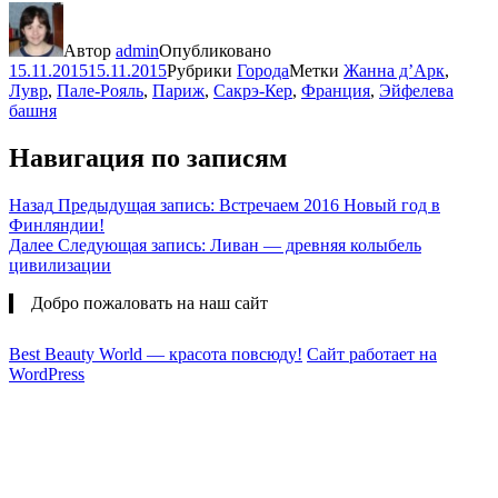
Автор
admin
Опубликовано
15.11.2015
15.11.2015
Рубрики
Города
Метки
Жанна д’Арк
,
Лувр
,
Пале-Рояль
,
Париж
,
Сакрэ-Кер
,
Франция
,
Эйфелева
башня
Навигация по записям
Назад
Предыдущая запись:
Встречаем 2016 Новый год в
Финляндии!
Далее
Следующая запись:
Ливан — древняя колыбель
цивилизации
Добро пожаловать на наш сайт
Best Beauty World — красота повсюду!
Сайт работает на
WordPress