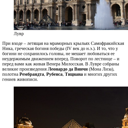
Лувр
При входе – летящая на мраморных крыльях Самофракийская
Ника, греческая богиня победы (IV век до н.э.). И то, что у
богини не сохранилось головы, не мешает любоваться ее
неудержимым движением вперед. Поворот по лестнице – и
перед вами как живая Венера Милосская. В Лувре собраны
великие произведения
Леонардо да Винчи
(Мона Лиза),
полотна
Рембрандта
,
Рубенса
,
Тициана
и многих других
гениев живописи.