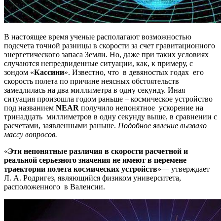
В настоящее время ученые располагают возможностью
подсчета точной разницы в скорости за счет гравитационного
энергетического запаса Земли. Но, даже при таких условиях
случаются непредвиденные ситуации, как, к примеру, с
зондом «
Кассини
». Известно, что в девяностых годах его
скорость полета по причине неясных обстоятельств
замедлилась на два миллиметра в одну секунду. Иная
ситуация произошла годом раньше – космическое устройство
под названием
NEAR
получило непонятное ускорение на
тринадцать миллиметров в одну секунду выше, в сравнении с
расчетами, заявленными раньше.
Подобное явление вызвало
массу вопросов.
«
Эти непонятные различия в скорости расчетной и
реальной серьезного значения не имеют в перемене
траектории полета космических устройств
»— утверждает
Л. А. Родригез, являющийся физиком университета,
расположенного в Валенсии.