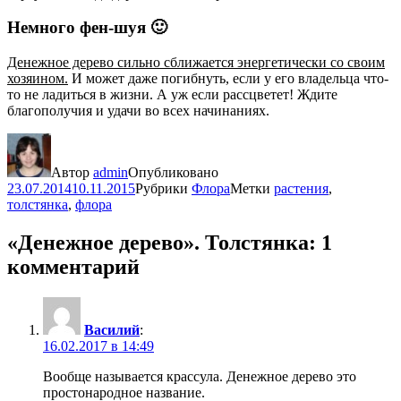
Немного фен-шуя 🙂
Денежное дерево сильно сближается энергетически со своим
хозяином.
И может даже погибнуть, если у его владельца что-
то не ладиться в жизни. А уж если рассцветет! Ждите
благополучия и удачи во всех начинаниях.
Автор
admin
Опубликовано
23.07.2014
10.11.2015
Рубрики
Флора
Метки
растения
,
толстянка
,
флора
«Денежное дерево». Толстянка: 1
комментарий
Василий
:
16.02.2017 в 14:49
Вообще называется крассула. Денежное дерево это
простонародное название.