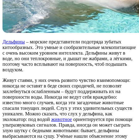
Дельфины
– морские представители подотряда зубатых
китообразных. Это умные и сообразительные млекопитающие
с очень высоким уровнем интеллекта. Дельфины живут в
воде, но они теплокровные, и дышат не жабрами, а лёгкими,
поэтому часто всплывают на поверхность, чтоб подышать
воздухом.
Живут стаями, у них очень развито чувство взаимопомощи:
никогда не оставят в беде своих сородичей, не позволят
захлебнуться ослабленным – будут поддерживать их на
поверхности воды. Никогда не ведут себя враждебно:
известно много случаев, когда эти загадочные животные
спасали тонущих людей. Слух у этих удивительных существ
уникален. Можно сказать, что слух у дельфина, как
эхолокатор: под водой
животное
ориентируется при помощи
ультразвуковых сигналов. Правда, иногда он может сыграть
злую шутку с бедными животными: бывает, дельфины
выбрасываются на сушу. Учёные нашли объяснение этому