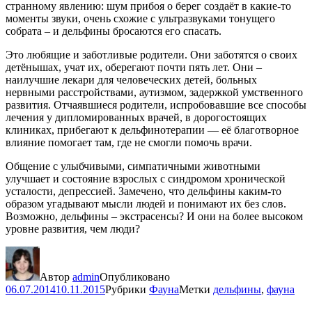
странному явлению: шум прибоя о берег создаёт в какие-то
моменты звуки, очень схожие с ультразвуками тонущего
собрата – и дельфины бросаются его спасать.
Это любящие и заботливые родители. Они заботятся о своих
детёнышах, учат их, оберегают почти пять лет. Они –
наилучшие лекари для человеческих детей, больных
нервными расстройствами, аутизмом, задержкой умственного
развития. Отчаявшиеся родители, испробовавшие все способы
лечения у дипломированных врачей, в дорогостоящих
клиниках, прибегают к дельфинотерапии — её благотворное
влияние помогает там, где не смогли помочь врачи.
Общение с улыбчивыми, симпатичными животными
улучшает и состояние взрослых с синдромом хронической
усталости, депрессией. Замечено, что дельфины каким-то
образом угадывают мысли людей и понимают их без слов.
Возможно, дельфины – экстрасенсы? И они на более высоком
уровне развития, чем люди?
Автор
admin
Опубликовано
06.07.2014
10.11.2015
Рубрики
Фауна
Метки
дельфины
,
фауна