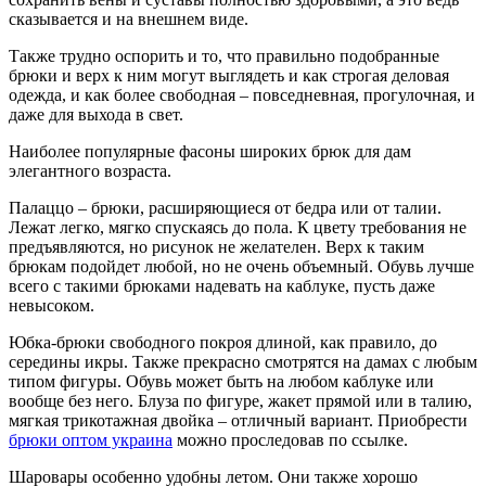
сказывается и на внешнем виде.
Также трудно оспорить и то, что правильно подобранные
брюки и верх к ним могут выглядеть и как строгая деловая
одежда, и как более свободная – повседневная, прогулочная, и
даже для выхода в свет.
Наиболее популярные фасоны широких брюк для дам
элегантного возраста.
Палаццо – брюки, расширяющиеся от бедра или от талии.
Лежат легко, мягко спускаясь до пола. К цвету требования не
предъявляются, но рисунок не желателен. Верх к таким
брюкам подойдет любой, но не очень объемный. Обувь лучше
всего с такими брюками надевать на каблуке, пусть даже
невысоком.
Юбка-брюки свободного покроя длиной, как правило, до
середины икры. Также прекрасно смотрятся на дамах с любым
типом фигуры. Обувь может быть на любом каблуке или
вообще без него. Блуза по фигуре, жакет прямой или в талию,
мягкая трикотажная двойка – отличный вариант. Приобрести
брюки оптом украина
можно проследовав по ссылке.
Шаровары особенно удобны летом. Они также хорошо