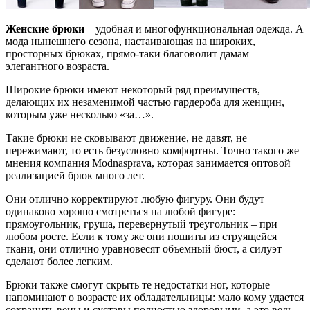
Женские брюки
– удобная и многофункциональная одежда. А
мода нынешнего сезона, настаивающая на широких,
просторных брюках, прямо-таки благоволит дамам
элегантного возраста.
Широкие брюки имеют некоторый ряд преимуществ,
делающих их незаменимой частью гардероба для женщин,
которым уже несколько «за…».
Такие брюки не сковывают движение, не давят, не
пережимают, то есть безусловно комфортны. Точно такого же
мнения компания Modnasprava, которая занимается оптовой
реализацией брюк много лет.
Они отлично корректируют любую фигуру. Они будут
одинаково хорошо смотреться на любой фигуре:
прямоугольник, груша, перевернутый треугольник – при
любом росте. Если к тому же они пошиты из струящейся
ткани, они отлично уравновесят объемный бюст, а силуэт
сделают более легким.
Брюки также смогут скрыть те недостатки ног, которые
напоминают о возрасте их обладательницы: мало кому удается
сохранить вены и суставы полностью здоровыми, а это ведь