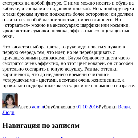
смотрятся на любой фигуре. С ними можно носить и обувь на
каблуке, и сандалии с подошвой плоской. Но к подбору верха
к таки брюкам нужно подходить более осторожно: он должен
отличаться особой лаконичностью, ничего лишнего. Но
«оторваться» можно на аксессуарах: шарфики или косынки,
яркие летние сумочки, шляпка, эффектные солнцезащитные
очки.
Что касается выбора цвета, то руководствоваться нужно в
первую очередь тем, что идет, но не перебарщивать с
кричаще-яркими раскрасками. Блузы бордового цвета часто
смотрятся очень эффектно, но этот цвет коварен, он способен
зрительно состарить и юную девушку. Разные оттенки
коричневого, что до недавнего времени считались
«старушечьими» цветами, все-таки очень женственные, а
правильно подобранные аксессуары и не напомнят о возрасте.
Автор
admin
Опубликовано
01.10.2016
Рубрики
Вещи
,
Люди
Навигация по записям